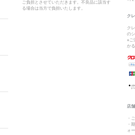
ご負担とさせていただきます。不良品に該当す
る場合は当方で負担いたします。
ク
ク
の
※
か
店
・
・
ォー