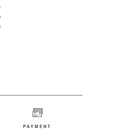
2
9
6
PAYMENT