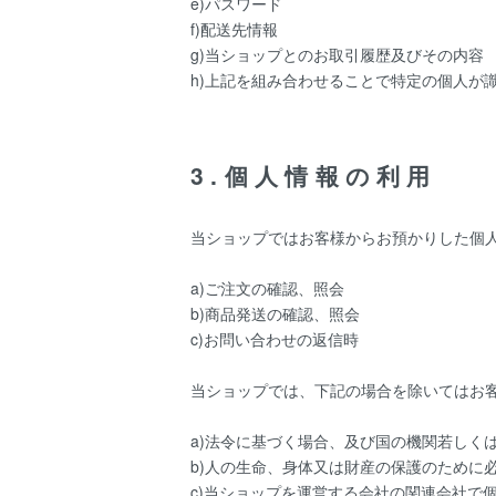
e)パスワード
f)配送先情報
g)当ショップとのお取引履歴及びその内容
h)上記を組み合わせることで特定の個人が
3.個人情報の利用
当ショップではお客様からお預かりした個
a)ご注文の確認、照会
b)商品発送の確認、照会
c)お問い合わせの返信時
当ショップでは、下記の場合を除いてはお
a)法令に基づく場合、及び国の機関若しく
b)人の生命、身体又は財産の保護のために
c)当ショップを運営する会社の関連会社で